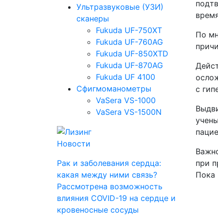
подтв
Ультразвуковые (УЗИ)
время
сканеры
Fukuda UF-750XT
По мн
Fukuda UF-760AG
причи
Fukuda UF-850XTD
Fukuda UF-870AG
Дейст
Fukuda UF 4100
ослож
Сфигмоманометры
с гип
VaSera VS-1000
Выдви
VaSera VS-1500N
учены
пацие
Новости
Важно
Рак и заболевания сердца:
при п
какая между ними связь?
Пока 
Рассмотрена возможность
влияния COVID-19 на сердце и
кровеносные сосуды