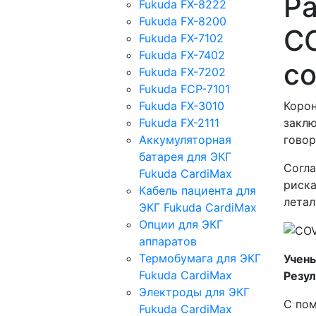
Р
Fukuda FX-8222
Fukuda FX-8200
CO
Fukuda FX-7102
Fukuda FX-7402
с
Fukuda FX-7202
Fukuda FCP-7101
Fukuda FX-3010
Корон
Fukuda FX-2111
заклю
Аккумуляторная
говор
батарея для ЭКГ
Согла
Fukuda CardiMax
риска
Кабель пациента для
летал
ЭКГ Fukuda CardiMax
Опции для ЭКГ
аппаратов
Термобумага для ЭКГ
Учены
Fukuda CardiMax
Резу
Электроды для ЭКГ
С пом
Fukuda CardiMax